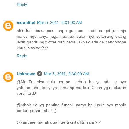
Reply
moonlite!
Mar 5, 2011, 8:01:00 AM
abis kalo buka pake hape ga puas. kecil banget jadi aja
males ngeliatnya juga huahua bukannya sekarang orang
lebih gandrung twitter dari pada FB ya? ada ga handphone
khusus twitter? ;p
Reply
Unknown
Mar 5, 2011, 9:30:00 AM
@Mr Tm..oiya dulu sempet heboh hp yg ada tv nya
yah..hehehe..tp kynya cuma hp made in China yg ngeluarin
versi itu :D
@mbak ria..yg penting fungsi utama hp lusuh nya masih
berfungsi kan mbak ;)
@yanthee..hahaha ga ngerti cinta fitri saia >.<