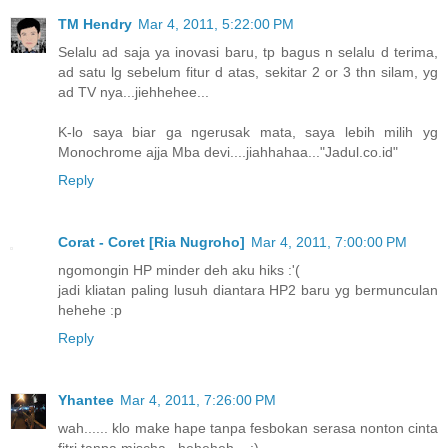
TM Hendry
Mar 4, 2011, 5:22:00 PM
Selalu ad saja ya inovasi baru, tp bagus n selalu d terima,
ad satu lg sebelum fitur d atas, sekitar 2 or 3 thn silam, yg
ad TV nya...jiehhehee...
K-lo saya biar ga ngerusak mata, saya lebih milih yg
Monochrome ajja Mba devi....jiahhahaa..."Jadul.co.id"
Reply
Corat - Coret [Ria Nugroho]
Mar 4, 2011, 7:00:00 PM
ngomongin HP minder deh aku hiks :'(
jadi kliatan paling lusuh diantara HP2 baru yg bermunculan
hehehe :p
Reply
Yhantee
Mar 4, 2011, 7:26:00 PM
wah...... klo make hape tanpa fesbokan serasa nonton cinta