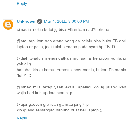
Reply
Unknown
Mar 4, 2011, 3:00:00 PM
@nadia..nokia butut jg bisa FBan kan nad?hehehe..
@ata..tapi kan ada orang yang ga selalu bisa buka FB dari
laptop or pc ta, jadi itulah kenapa pada nyari hp FB :D
@diah..waduh mengingatkan mu sama hengpon yg ilang
yah di :(
hahaha..klo gt kamu termasuk sms mania, bukan Fb mania
*loh? :D
@mbak mila..tetep yaah eksis, apalagi klo lg jalan2 kan
wajib bgd ituh update status :p
@ajeng..even gratisan ga mau jeng? :p
klo gt ayo semangad nabung buat beli laptop ;)
Reply