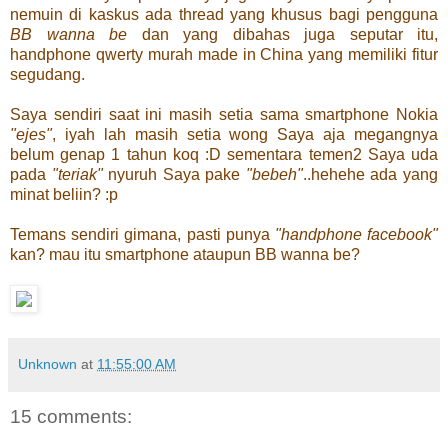
nemuin di kaskus ada thread yang khusus bagi pengguna
BB wanna be
dan yang dibahas juga seputar itu,
handphone qwerty murah made in China yang memiliki fitur
segudang.
Saya sendiri saat ini masih setia sama smartphone Nokia
"ejes"
, iyah lah masih setia wong Saya aja megangnya
belum genap 1 tahun koq :D sementara temen2 Saya uda
pada
"teriak"
nyuruh Saya pake
"bebeh"
..hehehe ada yang
minat beliin? :p
Temans sendiri gimana, pasti punya
"handphone facebook
"
kan? mau itu smartphone ataupun BB wanna be?
Unknown
at
11:55:00 AM
15 comments: