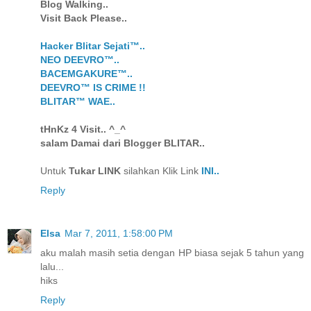
Blog Walking..
Visit Back Please..
Hacker Blitar Sejati™..
NEO DEEVRO™..
BACEMGAKURE™..
DEEVRO™ IS CRIME !!
BLITAR™ WAE..
tHnKz 4 Visit.. ^_^
salam Damai dari Blogger BLITAR..
Untuk
Tukar LINK
silahkan Klik Link
INI..
Reply
Elsa
Mar 7, 2011, 1:58:00 PM
aku malah masih setia dengan HP biasa sejak 5 tahun yang
lalu...
hiks
Reply