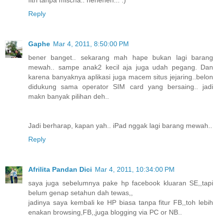
fitri tanpa mischa.. heheheh... :)
Reply
Gaphe
Mar 4, 2011, 8:50:00 PM
bener banget.. sekarang mah hape bukan lagi barang
mewah.. sampe anak2 kecil aja juga udah pegang. Dan
karena banyaknya aplikasi juga macem situs jejaring..belon
didukung sama operator SIM card yang bersaing.. jadi
makn banyak pilihan deh..
Jadi berharap, kapan yah.. iPad nggak lagi barang mewah..
Reply
Afrilita Pandan Dici
Mar 4, 2011, 10:34:00 PM
saya juga sebelumnya pake hp facebook kluaran SE,,tapi
belum genap setahun dah tewas,,
jadinya saya kembali ke HP biasa tanpa fitur FB,,toh lebih
enakan browsing,FB,,juga blogging via PC or NB..