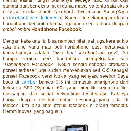
memanfaatkan fungsi utamanya sebagai alat komunikasi
sampai buat ber-eksis ria di dunia maya, ya tentu saja eksis
di social media seperti Facebook, Twitter atau SalingSapa
(si
facebook versi Indonesia
). Karena itu sekarang produsen
handphone berlomba-lomba ngeluarin seri terbaru dengan
embel-embel
Handphone Facebook
.
Dengan kata-kata itu bisa nambah nilai jual juga karena klo
ada orang yang mau beli handphone pasti pertanyaan
tambahannya
adalah
"bisa buat facebook-an ga?"
. Ya
hampir semua merk handphone mengeluarkan seri
"Handphone Facebook"
. Nokia sendiri sebagai produsen
ponsel terbesar juga sudah menyebutkan seri C-5 sebagai
ponsel Facebook versi Nokia yang ternyata setelah Saya
baca di
sumber
bahwa C-5 ini termasuk smartphone dari
keluarga S60 (Symbian 60) yang memiliki sejumlah fitur
messaging dan social networking terintegrasi. Katanya
hanya dengan melihat contact sesorang yang ada di
telepon, kita bisa lihat status facebook si orang tersebut.
Hemm inovasi yang bagus :)