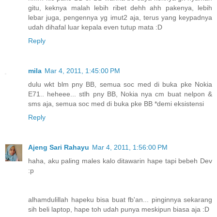
gitu, keknya malah lebih ribet dehh ahh pakenya, lebih
lebar juga, pengennya yg imut2 aja, terus yang keypadnya
udah dihafal luar kepala even tutup mata :D
Reply
mila
Mar 4, 2011, 1:45:00 PM
dulu wkt blm pny BB, semua soc med di buka pke Nokia
E71.. heheee... stlh pny BB, Nokia nya cm buat nelpon &
sms aja, semua soc med di buka pke BB *demi eksistensi
Reply
Ajeng Sari Rahayu
Mar 4, 2011, 1:56:00 PM
haha, aku paling males kalo ditawarin hape tapi bebeh Dev
:p
alhamdulillah hapeku bisa buat fb'an... pinginnya sekarang
sih beli laptop, hape toh udah punya meskipun biasa aja :D