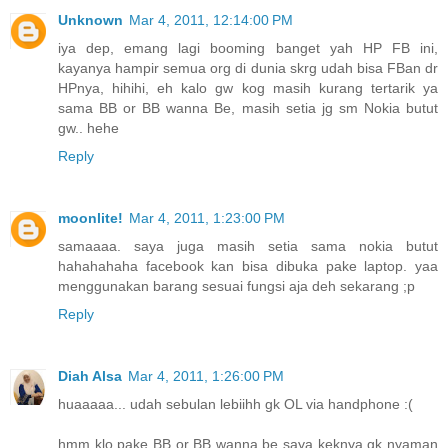
Unknown
Mar 4, 2011, 12:14:00 PM
iya dep, emang lagi booming banget yah HP FB ini,
kayanya hampir semua org di dunia skrg udah bisa FBan dr
HPnya, hihihi, eh kalo gw kog masih kurang tertarik ya
sama BB or BB wanna Be, masih setia jg sm Nokia butut
gw.. hehe
Reply
moonlite!
Mar 4, 2011, 1:23:00 PM
samaaaa. saya juga masih setia sama nokia butut
hahahahaha facebook kan bisa dibuka pake laptop. yaa
menggunakan barang sesuai fungsi aja deh sekarang ;p
Reply
Diah Alsa
Mar 4, 2011, 1:26:00 PM
huaaaaa... udah sebulan lebiihh gk OL via handphone :(
hmm klo pake BB or BB wanna be saya keknya gk nyaman