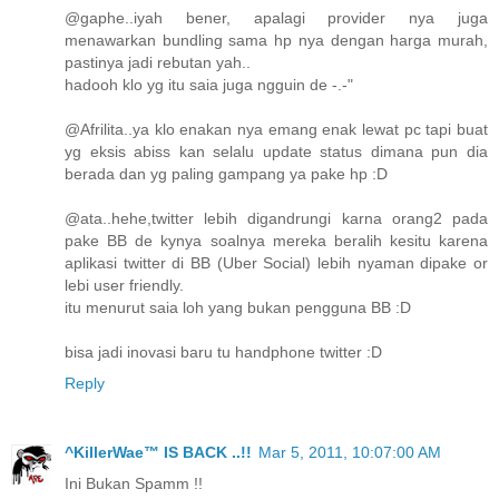
@gaphe..iyah bener, apalagi provider nya juga
menawarkan bundling sama hp nya dengan harga murah,
pastinya jadi rebutan yah..
hadooh klo yg itu saia juga ngguin de -.-"
@Afrilita..ya klo enakan nya emang enak lewat pc tapi buat
yg eksis abiss kan selalu update status dimana pun dia
berada dan yg paling gampang ya pake hp :D
@ata..hehe,twitter lebih digandrungi karna orang2 pada
pake BB de kynya soalnya mereka beralih kesitu karena
aplikasi twitter di BB (Uber Social) lebih nyaman dipake or
lebi user friendly.
itu menurut saia loh yang bukan pengguna BB :D
bisa jadi inovasi baru tu handphone twitter :D
Reply
^KillerWae™ IS BACK ..!!
Mar 5, 2011, 10:07:00 AM
Ini Bukan Spamm !!